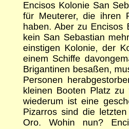
Encisos Kolonie San Seba
für Meute­rer, die ihren
haben. Aber zu Encisos E
kein San Seba­stian mehr,
einstigen Kolo­nie, der
einem Schiffe davongema
Brigantinen be­saßen, mus
Personen herab­gestorb
kleinen Booten Platz zu 
wiederum ist eine gesche
Pizarros sind die letzte
Oro. Wohin nun? Enc