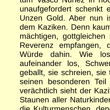
un­aufgefordert schenkt
Un­zen Gold. Aber nun 
dem Kaziken. Denn kaum
mächtigen, gottgleichen
Re­verenz empfangen, d
Würde dahin. Wie los
aufeinander los, Schw
geballt, sie schreien, sie
seinen besonderen Tei
verächtlich sieht der Kaz
Staunen aller Natur­kind
die Kulturmenschen, den